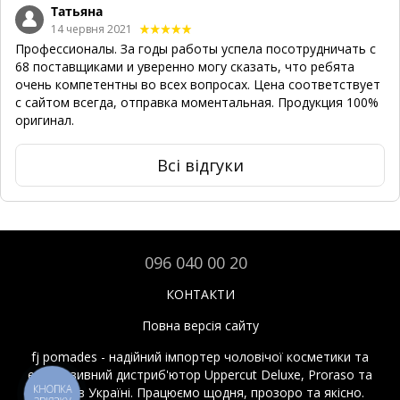
Татьяна
14 червня 2021
Профессионалы. За годы работы успела посотрудничать с
68 поставщиками и уверенно могу сказать, что ребята
очень компетентны во всех вопросах. Цена соответствует
с сайтом всегда, отправка моментальная. Продукция 100%
оригинал.
Всі відгуки
096 040 00 20
КОНТАКТИ
Повна версія сайту
fj pomades - надійний імпортер чоловічої косметики та
ексклюзивний дистриб'ютор Uppercut Deluxe, Proraso та
КНОПКА
Reuzel в Україні. Працюємо щодня, прозоро та якісно.