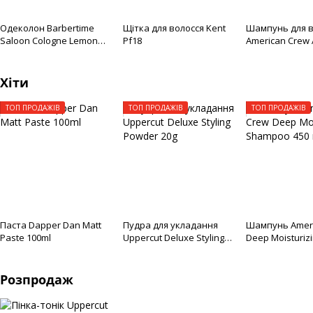
Одеколон Barbertime
Щітка для волосся Kent
Шампунь для в
Saloon Cologne Lemon
Pf18
American Crew A
5000 мл
Dandruff + Dry 
Shampoo 250m
Хіти
ТОП ПРОДАЖІВ
ТОП ПРОДАЖІВ
ТОП ПРОДАЖІВ
Паста Dapper Dan Matt
Пудра для укладання
Шампунь Ameri
Paste 100ml
Uppercut Deluxe Styling
Deep Moisturiz
Powder 20g
Shampoo 450 м
Розпродаж