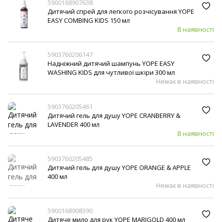
5900168907638
Дитячий спрей для легкого розчісування YOPE
EASY COMBING KIDS 150 мл
В наявності
5903760206147
Надніжний дитячий шампунь YOPE EASY
WASHING KIDS для чутливої шкіри 300 мл
Немає в наявності
5903760205461
Дитячий гель для душу YOPE CRANBERRY &
LAVENDER 400 мл
В наявності
5903760205485
Дитячий гель для душу YOPE ORANGE & APPLE
400 мл
Немає в наявності
5900168908390
Дитяче мило для рук YOPE MARIGOLD 400 мл