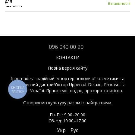
В наявності
096 040 00 20
КОНТАКТИ
Повна версія сайту
fj pomades - надійний імпортер чоловічої косметики та
ексклюзивний дистриб'ютор Uppercut Deluxe, Proraso та
КНОПКА
Reuzel в Україні. Працюємо щодня, прозоро та якісно.
ЗВ'ЯЗКУ
Створюємо культуру разом із найкращими.
Пн-Пт: 9:00–20:00
Сб-Нд: 10:00–17:00
Укр
Рус