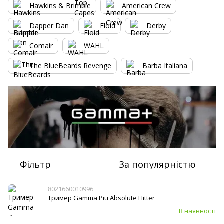
Hawkins & Brimble
American Crew
Dapper Dan
Floid
Derby
Comair
WAHL
The BlueBeards Revenge
Barba Italiana
Фільтр
За популярністю
8021660010996
Тример Gamma Piu Absolute Hitter
В наявності