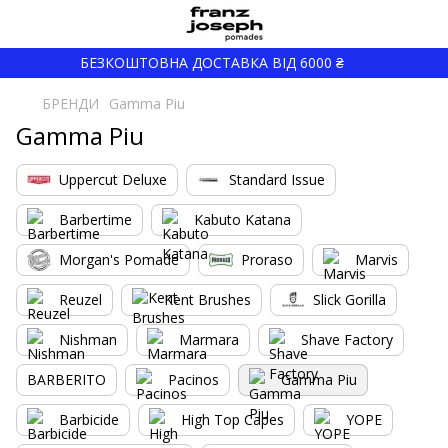
БЕЗКОШТОВНА ДОСТАВКА ВІД 6000 ₴
БРЕНДИ
Gamma Piu
Gamma Piu
Uppercut Deluxe
Standard Issue
Barbertime
Kabuto Katana
Morgan's Pomade
Proraso
Marvis
Reuzel
Kent Brushes
Slick Gorilla
Nishman
Marmara
Shave Factory
BARBERITO
Pacinos
Gamma Piu
Barbicide
High Top Capes
YOPE