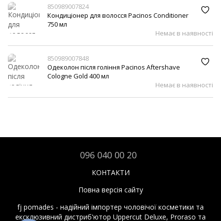
850989007824
Кондиціонер для волосся Pacinos Conditioner
750 мл
Немає в наявності
850989007848
Одеколон після гоління Pacinos Aftershave
Cologne Gold 400 мл
Немає в наявності
096 040 00 20
КОНТАКТИ
Повна версія сайту
fj pomades - надійний імпортер чоловічої косметики та
ексклюзивний дистриб'ютор Uppercut Deluxe, Proraso та