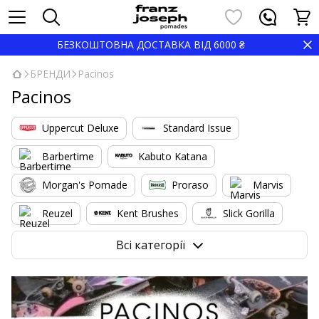
БЕЗКОШТОВНА ДОСТАВКА ВІД 6000 ₴
БРЕНДИ
Pacinos
Pacinos
Uppercut Deluxe
Standard Issue
Barbertime
Kabuto Katana
Morgan's Pomade
Proraso
Marvis
Reuzel
Kent Brushes
Slick Gorilla
Nishman
Marmara
Shave Factory
Всі категорії
BARBERITO
Pacinos
Gamma Piu
Barbicide
High Top Capes
YOPE