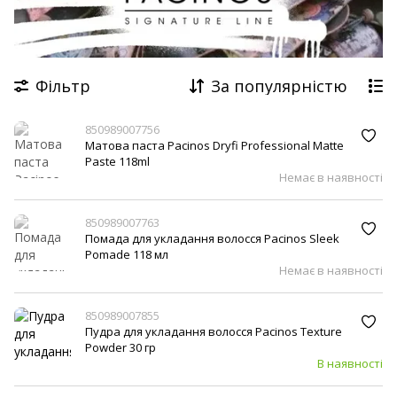
Hawkins & Brimble
American Crew
Dapper Dan
Floid
Derby
Comair
WAHL
Фільтр
За популярністю
The BlueBeards Revenge
Barba Italiana
850989007756
Матова паста Pacinos Dryfi Professional Matte
Paste 118ml
Немає в наявності
850989007763
Помада для укладання волосся Pacinos Sleek
Pomade 118 мл
Немає в наявності
850989007855
Пудра для укладання волосся Pacinos Texture
Powder 30 гр
В наявності