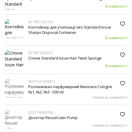
В наявності
817891026169
Контейнер для утилізації лез Standard Issue
Sharps Disposal Container
В наявності
817891026015
Спонж Standard Issue Hair Twist Sponge
В наявності
8691541000021
Розпилювач парфумерний Marmara Cologne
№1, №2, №3 - 500 ml
Немає в наявності
852578006768
Дозатор Reuzel Liter Pump
Немає в наявності