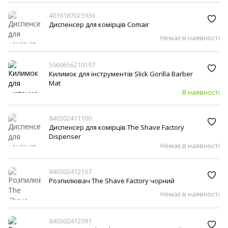
4016187023936
Диспенсер для комірців Comair
Немає в наявності
5060656210197
Килимок для інструментів Slick Gorilla Barber
Mat
В наявності
840302411100
Диспенсер для комірців The Shave Factory
Dispenser
Немає в наявності
840302412107
Розпилювач The Shave Factory чорний
Немає в наявності
840302412091