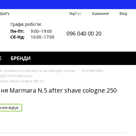
Укр
Рус
Бажання
Вхід
ОВАРУ
Графік роботи:
Пн-Пт:
9:00–19:00
096 040 00 20
Сб-Нд:
10:00–17:00
Е
БРЕНДИ
 чоловічої косметики та засобів для гоління
КОСМЕТИКА
ДЕКОЛОН Marmara
after shave cologne 250 ml
ня Marmara N.5 after shave cologne 250
ати відгук