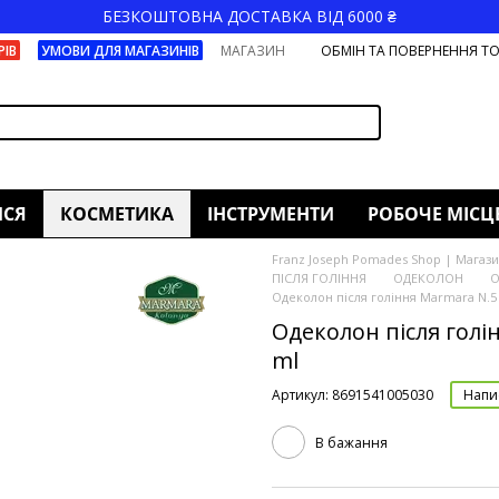
БЕЗКОШТОВНА ДОСТАВКА ВІД 6000 ₴
РІВ
УМОВИ ДЛЯ МАГАЗИНІВ
МАГАЗИН
ОБМІН ТА ПОВЕРНЕННЯ Т
ИСЯ
КОСМЕТИКА
ІНСТРУМЕНТИ
РОБОЧЕ МІСЦ
Franz Joseph Pomades Shop | Магазин
ПІСЛЯ ГОЛІННЯ
ОДЕКОЛОН
О
Одеколон після гоління Marmara N.5 
Одеколон після голін
ml
Артикул: 8691541005030
Напис
В бажання