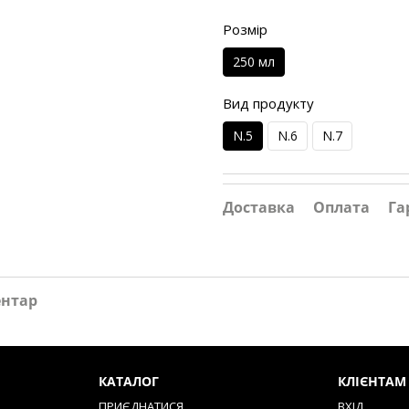
Розмір
250 мл
Вид продукту
N.5
N.6
N.7
Доставка
Оплата
Га
ентар
КАТАЛОГ
КЛІЄНТАМ
ПРИЄДНАТИСЯ
ВХІД