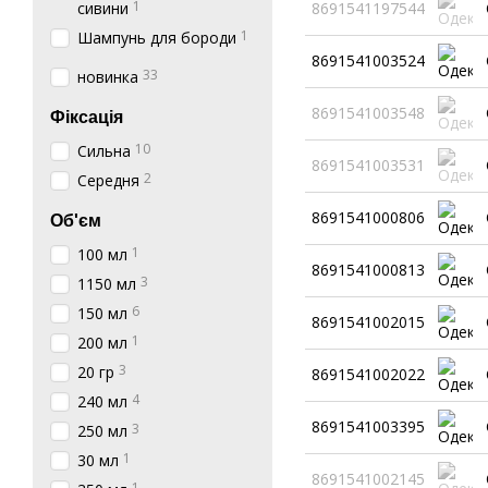
1
сивини
8691541197544
1
Шампунь для бороди
8691541003524
33
новинка
8691541003548
Фіксація
10
Сильна
8691541003531
2
Середня
8691541000806
Об'єм
1
100 мл
8691541000813
3
1150 мл
6
150 мл
8691541002015
1
200 мл
3
20 гр
8691541002022
4
240 мл
8691541003395
3
250 мл
1
30 мл
8691541002145
1