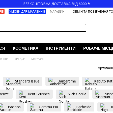
БЕЗКОШТОВНА ДОСТАВКА ВІД 6000 ₴
РІВ
УМОВИ ДЛЯ МАГАЗИНІВ
МАГАЗИН
ОБМІН ТА ПОВЕРНЕННЯ Т
СЯ
КОСМЕТИКА
ІНСТРУМЕНТИ
РОБОЧЕ МІСЦ
оління
БРЕНДИ
Marmara
Сортуванн
Standard Issue
Barbertime
Kabuto Kat
Reuzel
Kent Brushes
Slick Gorilla
Nish
Pacinos
Gamma Piu
Barbicide
H