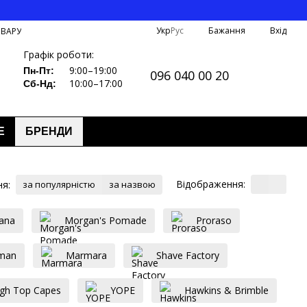
Укр
Рус
Бажання
Вхід
ОВАРУ
Графік роботи:
9:00–19:00
Пн-Пт:
096 040 00 20
10:00–17:00
Сб-Нд:
Е
БРЕНДИ
Відображення:
я:
за популярністю
за назвою
ana
Morgan's Pomade
Proraso
man
Marmara
Shave Factory
igh Top Capes
YOPE
Hawkins & Brimble