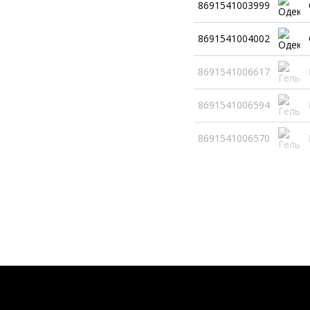
8691541003999
8691541004002
8691541006617
8691541006594
8691541006570