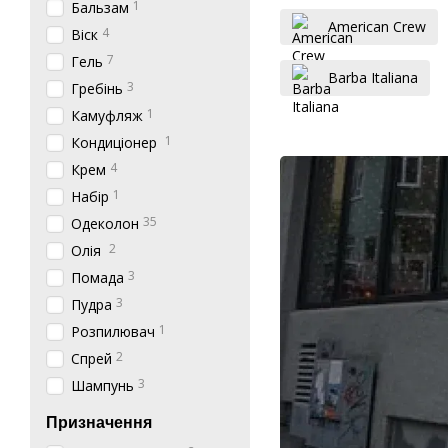
1
Бальзам
American Crew
4
Віск
7
Гель
Barba Italiana
3
Гребінь
1
Камуфляж
1
Кондиціонер
4
Крем
1
Набір
35
Одеколон
2
Олія
3
Помада
3
Пудра
1
Розпилювач
2
Спрей
3
Шампунь
Призначення