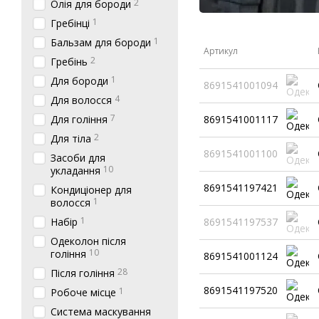
2
Олія для бороди
1
Гребінці
1
Бальзам для бороди
Артикул
2
Гребінь
1
Для бороди
8691541001094
4
Для волосся
7
Для гоління
8691541001117
2
Для тіла
8691541001100
Засоби для
10
укладання
8691541197421
Кондиціонер для
1
волосся
1
Набір
8691541197537
Одеколон після
10
гоління
8691541001124
28
Після гоління
8691541197520
1
Робоче місце
Система маскування