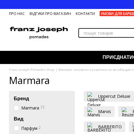
Перейти до основного контенту
ПРО НАС
ВІДГУКИ ПРО МАГАЗИН
КОНТАКТИ
УМОВИ ДЛЯ БАРБЕ
ПРИЄДНАТИ
Franz Joseph Pomades Shop | Магазин чоловічої косметики та засобів для г
Marmara
Uppercut Deluxe
Бренд
72
Marmara
Marvis
Вид
BARBERITO
2
Парфум