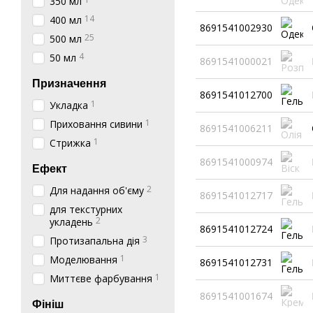
350 мл
14
400 мл
8691541002930
25
500 мл
4
50 мл
8691541000021
Призначення
8691541012700
1
Укладка
1
Приховання сивини
8691541006211
1
Стрижка
8691541000974
Ефект
2
Для надання об'єму
8691541012717
для текстурних
2
укладень
8691541012724
3
Протизапальна дія
1
Моделювання
8691541012731
1
Миттєве фарбування
8691541001674
Фініш