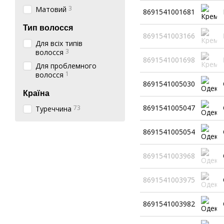
3
Матовий
8691541001681
Тип волосся
8691541003166
Для всіх типів
3
волосся
8691541001698
Для проблемного
1
волосся
8691541005030
Країна
8691541005047
73
Туреччина
8691541005054
8691541003968
8691541003975
8691541003982