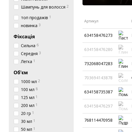
2
Шампунь для волосся
1
топ продажів
Артикул
3
новинка
634158476273
Фіксація
6
Сильна
634158476280
3
Середня
1
Легка
732068047283
Об'єм
703694143878
2
1000 мл
8
100 мл
634158735387
1
125 мл
1
200 мл
634158476297
1
20 гр
768114470958
1
30 мл
1
50 мл