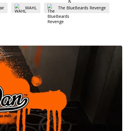
ir
WAHL
The BlueBeards Revenge