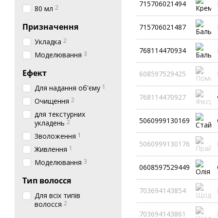
715706021494
2
80 мл
Призначення
715706021487
2
Укладка
768114470934
3
Моделювання
Ефект
608597529425
1
Для надання об'єму
768114470927
2
Очищення
для текстурних
5060999130169
2
укладень
1
Зволоження
5060999130176
1
Живлення
3
Моделювання
0608597529449
Тип волосся
703694143854
Для всіх типів
2
волосся
703694143861