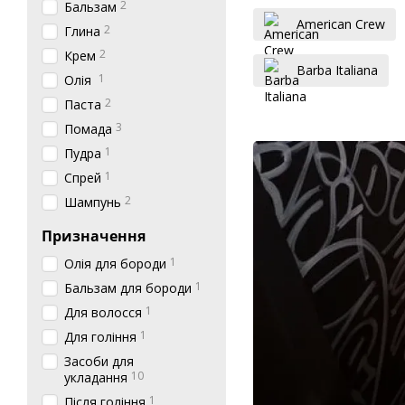
2
Бальзам
American Crew
2
Глина
2
Крем
Barba Italiana
1
Олія
2
Паста
3
Помада
1
Пудра
1
Спрей
2
Шампунь
Призначення
1
Олія для бороди
1
Бальзам для бороди
1
Для волосся
1
Для гоління
Засоби для
10
укладання
1
Після гоління