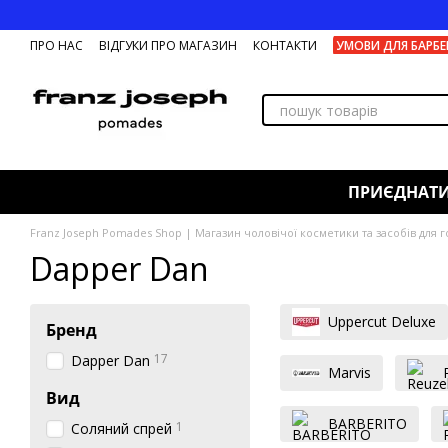
Перейти до основного контенту
ПРО НАС
ВІДГУКИ ПРО МАГАЗИН
КОНТАКТИ
УМОВИ ДЛЯ БАРБЕ
ПРИЄДНАТ
Franz Joseph Pomades Shop | Магазин чоловічої косметики та засобів для г
Dapper Dan
Uppercut Deluxe
Бренд
17
Dapper Dan
Marvis
Вид
BARBERITO
1
Соляний спрей