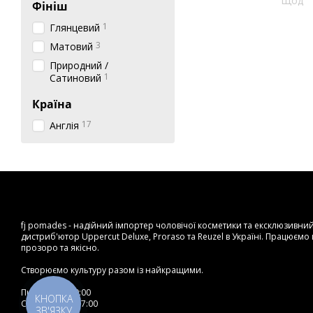
Фініш
1
Глянцевий
3
Матовий
Природний /
1
Сатиновий
Країна
17
Англія
fj pomades - надійний імпортер чоловічої косметики та ексклюзивни
дистриб'ютор Uppercut Deluxe, Proraso та Reuzel в Україні. Працюємо
прозоро та якісно.
Створюємо культуру разом із найкращими.
Пн-Пт: 9:00–20:00
КНОПКА
Сб-Нд: 10:00–17:00
ЗВ'ЯЗКУ