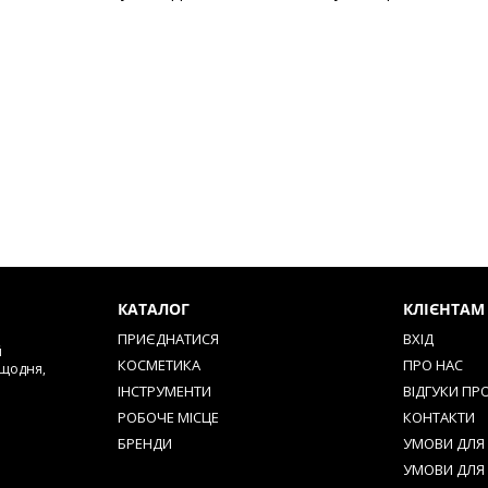
КАТАЛОГ
КЛІЄНТАМ
ПРИЄДНАТИСЯ
ВХІД
й
КОСМЕТИКА
ПРО НАС
 щодня,
ІНСТРУМЕНТИ
ВІДГУКИ ПР
РОБОЧЕ МІСЦЕ
КОНТАКТИ
БРЕНДИ
УМОВИ ДЛЯ 
УМОВИ ДЛЯ