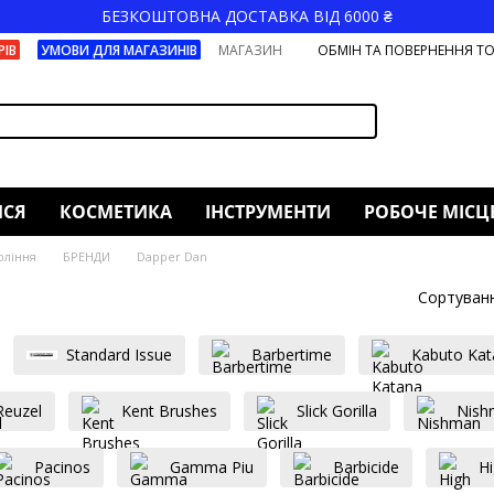
БЕЗКОШТОВНА ДОСТАВКА ВІД 6000 ₴
РІВ
УМОВИ ДЛЯ МАГАЗИНІВ
МАГАЗИН
ОБМІН ТА ПОВЕРНЕННЯ Т
ИСЯ
КОСМЕТИКА
ІНСТРУМЕНТИ
РОБОЧЕ МІСЦ
оління
БРЕНДИ
Dapper Dan
Сортуванн
Standard Issue
Barbertime
Kabuto Kat
Reuzel
Kent Brushes
Slick Gorilla
Nish
Pacinos
Gamma Piu
Barbicide
H