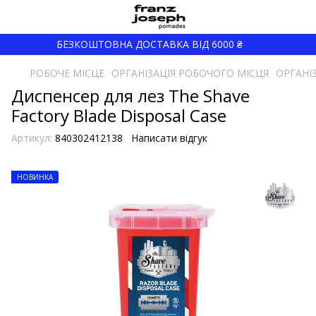
БЕЗКОШТОВНА ДОСТАВКА ВІД 6000 ₴
РОБОЧЕ МІСЦЕ
ОРГАНІЗАЦІЯ РОБОЧОГО МІСЦЯ
ОРГАНІЗ
Диспенсер для лез The Shave
Factory Blade Disposal Case
Артикул:
840302412138
Написати відгук
НОВИНКА