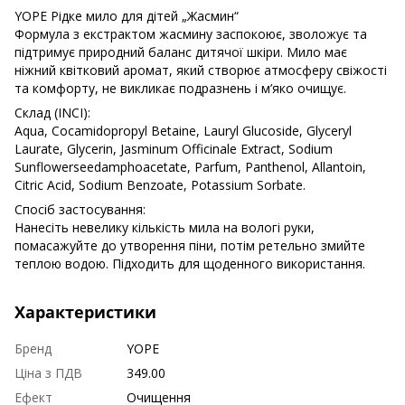
YOPE Рідке мило для дітей „Жасмин“
Формула з екстрактом жасмину заспокоює, зволожує та
підтримує природний баланс дитячої шкіри. Мило має
ніжний квітковий аромат, який створює атмосферу свіжості
та комфорту, не викликає подразнень і м’яко очищує.
Склад (INCI):
Aqua, Cocamidopropyl Betaine, Lauryl Glucoside, Glyceryl
Laurate, Glycerin, Jasminum Officinale Extract, Sodium
Sunflowerseedamphoacetate, Parfum, Panthenol, Allantoin,
Citric Acid, Sodium Benzoate, Potassium Sorbate.
Спосіб застосування:
Нанесіть невелику кількість мила на вологі руки,
помасажуйте до утворення піни, потім ретельно змийте
теплою водою. Підходить для щоденного використання.
Характеристики
Бренд
YOPE
Ціна з ПДВ
349.00
Ефект
Очищення