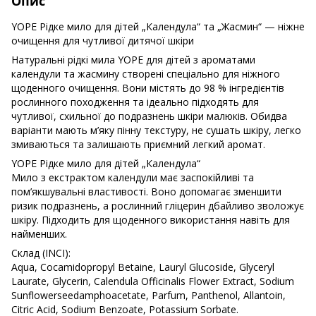
Опис
YOPE Рідке мило для дітей „Календула“ та „Жасмин“ — ніжне
очищення для чутливої дитячої шкіри
Натуральні рідкі мила YOPE для дітей з ароматами
календули та жасмину створені спеціально для ніжного
щоденного очищення. Вони містять до 98 % інгредієнтів
рослинного походження та ідеально підходять для
чутливої, схильної до подразнень шкіри малюків. Обидва
варіанти мають м’яку пінну текстуру, не сушать шкіру, легко
змиваються та залишають приємний легкий аромат.
YOPE Рідке мило для дітей „Календула“
Мило з екстрактом календули має заспокійливі та
пом’якшувальні властивості. Воно допомагає зменшити
ризик подразнень, а рослинний гліцерин дбайливо зволожує
шкіру. Підходить для щоденного використання навіть для
найменших.
Склад (INCI):
Aqua, Cocamidopropyl Betaine, Lauryl Glucoside, Glyceryl
Laurate, Glycerin, Calendula Officinalis Flower Extract, Sodium
Sunflowerseedamphoacetate, Parfum, Panthenol, Allantoin,
Citric Acid, Sodium Benzoate, Potassium Sorbate.