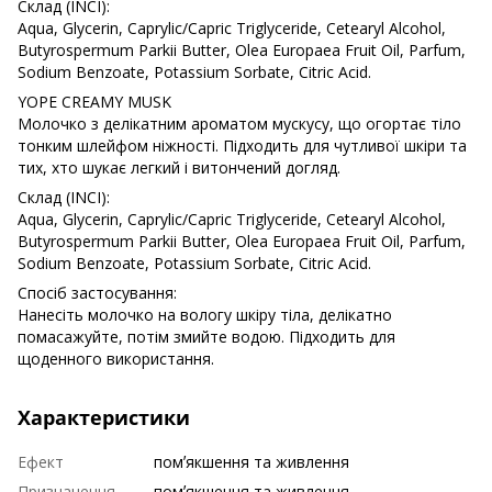
Склад (INCI):
Aqua, Glycerin, Caprylic/Capric Triglyceride, Cetearyl Alcohol,
Butyrospermum Parkii Butter, Olea Europaea Fruit Oil, Parfum,
Sodium Benzoate, Potassium Sorbate, Citric Acid.
YOPE CREAMY MUSK
Молочко з делікатним ароматом мускусу, що огортає тіло
тонким шлейфом ніжності. Підходить для чутливої шкіри та
тих, хто шукає легкий і витончений догляд.
Склад (INCI):
Aqua, Glycerin, Caprylic/Capric Triglyceride, Cetearyl Alcohol,
Butyrospermum Parkii Butter, Olea Europaea Fruit Oil, Parfum,
Sodium Benzoate, Potassium Sorbate, Citric Acid.
Спосіб застосування:
Нанесіть молочко на вологу шкіру тіла, делікатно
помасажуйте, потім змийте водою. Підходить для
щоденного використання.
Характеристики
Ефект
помʼякшення та живлення
Призначення
помʼякшення та живлення