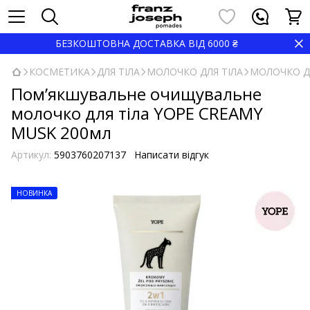
БЕЗКОШТОВНА ДОСТАВКА ВІД 6000 ₴
КОСМЕТИКА
ДЛЯ ТІЛА
МОЛОЧКО ДЛЯ ТІЛА
МОЛОЧКО ДЛ
Пом’якшувальне очищувальне
молочко для тіла YOPE CREAMY
MUSK 200мл
Артикул:
5903760207137
Написати відгук
НОВИНКА