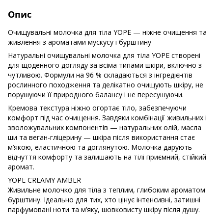
Опис
Очищувальні молочка для тіла YOPE — ніжне очищення та
живлення з ароматами мускусу і бурштину
Натуральні очищувальні молочка для тіла YOPE створені
для щоденного догляду за всіма типами шкіри, включно з
чутливою. Формули на 96 % складаються з інгредієнтів
рослинного походження та делікатно очищують шкіру, не
порушуючи її природного балансу і не пересушуючи.
Кремова текстура ніжно огортає тіло, забезпечуючи
комфорт під час очищення. Завдяки комбінації живильних і
зволожувальних компонентів — натуральних олій, масла
ши та веган-гліцерину — шкіра після використання стає
м’якою, еластичною та доглянутою. Молочка дарують
відчуття комфорту та залишають на тілі приємний, стійкий
аромат.
YOPE CREAMY AMBER
Живильне молочко для тіла з теплим, глибоким ароматом
бурштину. Ідеально для тих, хто цінує інтенсивні, затишні
парфумовані ноти та м’яку, шовковисту шкіру після душу.