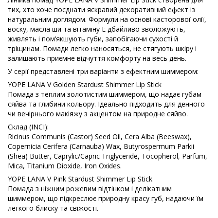
тих, хто хоче поєднати яскравий декоративний ефект із
натуральним доглядом. Формули на основі касторової олії,
воску, масла ши та вітаміну E дбайливо зволожують,
живлять і пом’якшують губи, запобігаючи сухості й
тріщинам. Помади легко наносяться, не стягують шкіру і
залишають приємне відчуття комфорту на весь день.
У серії представлені три варіанти з ефектним шиммером:
YOPE LANA V Golden Stardust Shimmer Lip Stick
Помада з теплим золотистим шиммером, що надає губам
сяйва та глибини кольору. Ідеально підходить для денного
чи вечірнього макіяжу з акцентом на природне сяйво.
Склад (INCI):
Ricinus Communis (Castor) Seed Oil, Cera Alba (Beeswax),
Copernicia Cerifera (Carnauba) Wax, Butyrospermum Parkii
(Shea) Butter, Caprylic/Capric Triglyceride, Tocopherol, Parfum,
Mica, Titanium Dioxide, Iron Oxides.
YOPE LANA V Pink Stardust Shimmer Lip Stick
Помада з ніжним рожевим відтінком і делікатним
шиммером, що підкреслює природну красу губ, надаючи їм
легкого блиску та свіжості.