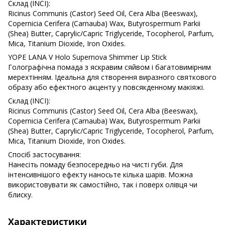
Склад (INCI):
Ricinus Communis (Castor) Seed Oil, Cera Alba (Beeswax),
Copernicia Cerifera (Carnauba) Wax, Butyrospermum Parkii
(Shea) Butter, Caprylic/Capric Triglyceride, Tocopherol, Parfum,
Mica, Titanium Dioxide, Iron Oxides.
YOPE LANA V Holo Supernova Shimmer Lip Stick
Голографічна помада з яскравим сяйвом і багатовимірним
мерехтінням. Ідеальна для створення виразного святкового
образу або ефектного акценту у повсякденному макіяжі.
Склад (INCI):
Ricinus Communis (Castor) Seed Oil, Cera Alba (Beeswax),
Copernicia Cerifera (Carnauba) Wax, Butyrospermum Parkii
(Shea) Butter, Caprylic/Capric Triglyceride, Tocopherol, Parfum,
Mica, Titanium Dioxide, Iron Oxides.
Спосіб застосування:
Нанесіть помаду безпосередньо на чисті губи. Для
інтенсивнішого ефекту наносьте кілька шарів. Можна
використовувати як самостійно, так і поверх олівця чи
блиску.
Характеристики