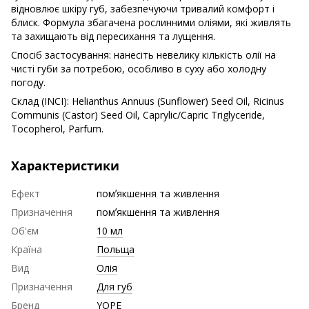
відновлює шкіру губ, забезпечуючи тривалий комфорт і
блиск. Формула збагачена рослинними оліями, які живлять
та захищають від пересихання та лущення.
Спосіб застосування: нанесіть невелику кількість олії на
чисті губи за потребою, особливо в суху або холодну
погоду.
Склад (INCI): Helianthus Annuus (Sunflower) Seed Oil, Ricinus
Communis (Castor) Seed Oil, Caprylic/Capric Triglyceride,
Tocopherol, Parfum.
Характеристики
Ефект
помʼякшення та живлення
Призначення
помʼякшення та живлення
Об'єм
10 мл
Країна
Польща
Вид
Олія
Призначення
Для губ
Бренд
YOPE