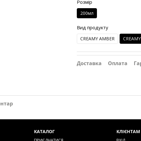
Розмір
200мл
Вид продукту
CREAMY AMBER
CREAMY
Доставка
Оплата
Га
ентар
КАТАЛОГ
КЛІЄНТАМ
ПРИЄДНАТИСЯ
ВХІД