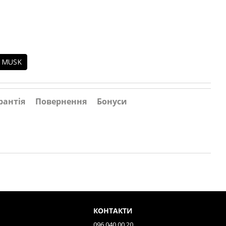
 MUSK
рантія
Повернення
Бонуси
КОНТАКТИ
096 040 00 20