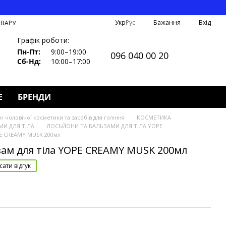
Укр
Рус
Бажання
Вхід
ОВАРУ
Графік роботи:
Пн-Пт:
9:00–19:00
096 040 00 20
Сб-Нд:
10:00–17:00
Е
БРЕНДИ
 чоловічої косметики та засобів для гоління
КОСМЕТИКА
И ДЛЯ ТІЛА
ЛОСЬЙОНИ ТА БАЛЬЗАМИ ДЛЯ ТІЛА YOPE
PE CREAMY MUSK 200мл
ам для тіла YOPE CREAMY MUSK 200мл
ати відгук