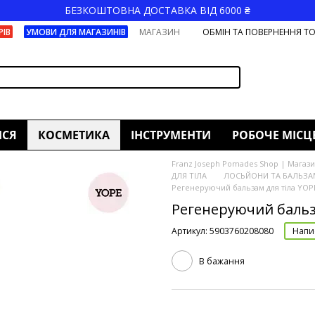
БЕЗКОШТОВНА ДОСТАВКА ВІД 6000 ₴
РІВ
УМОВИ ДЛЯ МАГАЗИНІВ
МАГАЗИН
ОБМІН ТА ПОВЕРНЕННЯ Т
ИСЯ
КОСМЕТИКА
ІНСТРУМЕНТИ
РОБОЧЕ МІСЦ
Franz Joseph Pomades Shop | Магазин
ДЛЯ ТІЛА
ЛОСЬЙОНИ ТА БАЛЬЗАМ
Регенеруючий бальзам для тіла YO
Регенеруючий бальз
Артикул: 5903760208080
Напис
В бажання