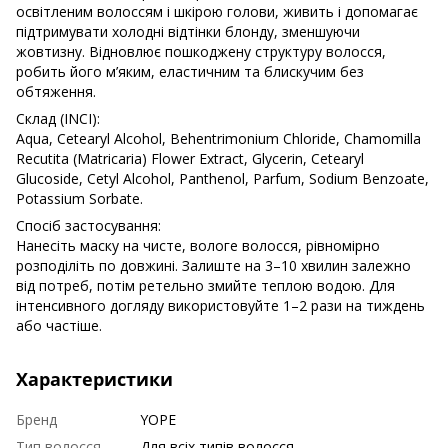
освітленим волоссям і шкірою голови, живить і допомагає
підтримувати холодні відтінки блонду, зменшуючи
жовтизну. Відновлює пошкоджену структуру волосся,
робить його м’яким, еластичним та блискучим без
обтяження.
Склад (INCI):
Aqua, Cetearyl Alcohol, Behentrimonium Chloride, Chamomilla
Recutita (Matricaria) Flower Extract, Glycerin, Cetearyl
Glucoside, Cetyl Alcohol, Panthenol, Parfum, Sodium Benzoate,
Potassium Sorbate.
Спосіб застосування:
Нанесіть маску на чисте, вологе волосся, рівномірно
розподіліть по довжині. Залиште на 3–10 хвилин залежно
від потреб, потім ретельно змийте теплою водою. Для
інтенсивного догляду використовуйте 1–2 рази на тиждень
або частіше.
Характеристики
Бренд
YOPE
Тип волосся
Для всіх типів волосся