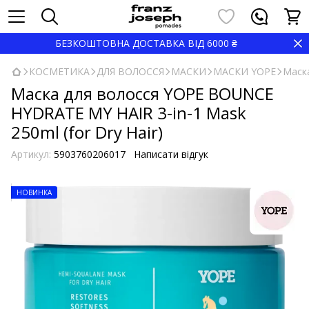
БЕЗКОШТОВНА ДОСТАВКА ВІД 6000 ₴
КОСМЕТИКА
ДЛЯ ВОЛОССЯ
МАСКИ
МАСКИ YOPE
Маска
Маска для волосся YOPE BOUNCE
HYDRATE MY HAIR 3-in-1 Mask
250ml (for Dry Hair)
Артикул:
5903760206017
Написати відгук
НОВИНКА