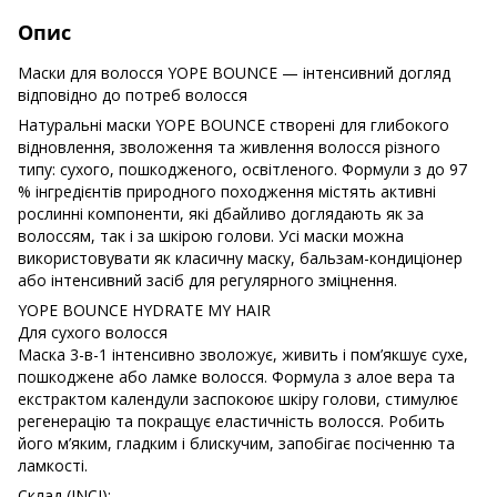
Опис
Маски для волосся YOPE BOUNCE — інтенсивний догляд
відповідно до потреб волосся
Натуральні маски YOPE BOUNCE створені для глибокого
відновлення, зволоження та живлення волосся різного
типу: сухого, пошкодженого, освітленого. Формули з до 97
% інгредієнтів природного походження містять активні
рослинні компоненти, які дбайливо доглядають як за
волоссям, так і за шкірою голови. Усі маски можна
використовувати як класичну маску, бальзам-кондиціонер
або інтенсивний засіб для регулярного зміцнення.
YOPE BOUNCE HYDRATE MY HAIR
Для сухого волосся
Маска 3-в-1 інтенсивно зволожує, живить і пом’якшує сухе,
пошкоджене або ламке волосся. Формула з алое вера та
екстрактом календули заспокоює шкіру голови, стимулює
регенерацію та покращує еластичність волосся. Робить
його м’яким, гладким і блискучим, запобігає посіченню та
ламкості.
Склад (INCI):