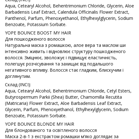
Aqua, Cetearyl Alcohol, Behentrimonium Chloride, Glycerin, Aloe
Barbadensis Leaf Extract, Calendula Officinalis Flower Extract,
Panthenol, Parfum, Phenoxyethanol, Ethylhexylglycerin, Sodium
Benzoate, Potassium Sorbate.
YOPE BOUNCE BOOST MY HAIR
Для пошкодженого волосся
Натуральна маска з ромашкою, алое вера та маслом ши
інтенсивно живить і відновлює структуру пошкодженого
волосся. Зміцнює, зволожує і підвищує еластичність,
полегшує розчісування та захищає від подальшого
негативного впливу. Волосся стає гладким, блискучим і
доглянутим.
Склад (INCI):
Aqua, Cetearyl Alcohol, Behentrimonium Chloride, Cetyl Esters,
Butyrospermum Parkii (Shea) Butter, Chamomilla Recutita
(Matricaria) Flower Extract, Aloe Barbadensis Leaf Extract,
Glycerin, Parfum, Phenoxyethanol, Ethylhexylglycerin, Sodium
Benzoate, Potassium Sorbate.
YOPE BOUNCE BLONDE MY HAIR
Для блондованого та освітленого волосся
Маска 2-в-1 з екстрактом ромашки м’яко доглядає за