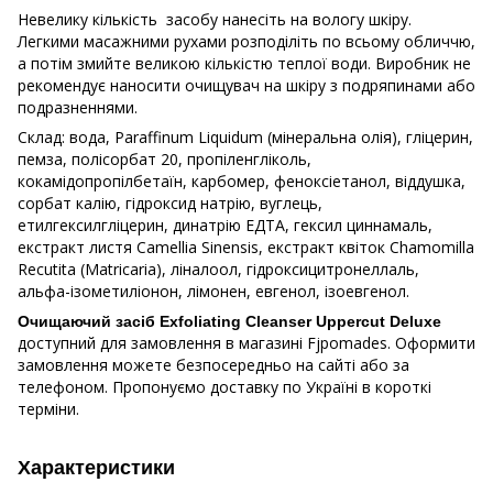
Невелику кількість засобу нанесіть на вологу шкіру.
Легкими масажними рухами розподіліть по всьому обличчю,
а потім змийте великою кількістю теплої води. Виробник не
рекомендує наносити очищувач на шкіру з подряпинами або
подразненнями.
Склад: вода, Paraffinum Liquidum (мінеральна олія), гліцерин,
пемза, полісорбат 20, пропіленгліколь,
кокамідопропілбетаїн, карбомер, феноксіетанол, віддушка,
сорбат калію, гідроксид натрію, вуглець,
етилгексилгліцерин, динатрію ЕДТА, гексил циннамаль,
екстракт листя Camellia Sinensis, екстракт квіток Chamomilla
Recutita (Matricaria), ліналоол, гідроксицитронеллаль,
альфа-ізометиліонон, лімонен, евгенол, ізоевгенол.
Очищаючий засіб Exfoliating Cleanser Uppercut Deluxe
доступний для замовлення в магазині Fjpomades. Оформити
замовлення можете безпосередньо на сайті або за
телефоном. Пропонуємо доставку по Україні в короткі
терміни.
Характеристики