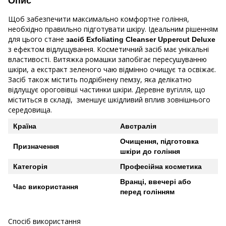
Опис
Щоб забезпечити максимально комфортне гоління,
необхідно правильно підготувати шкіру. Ідеальним рішенням
для цього стане
засіб Exfoliating Cleanser Uppercut Deluxe
з ефектом відлущування. Косметичний засіб має унікальні
властивості. Витяжка ромашки запобігає пересушуванню
шкіри, а екстракт зеленого чаю відмінно очищує та освіжає.
Засіб також містить подрібнену пемзу, яка делікатно
відлущує ороговiвшi частинки шкіри. Деревне вугілля, що
міститься в складі, зменшує шкідливий вплив зовнішнього
середовища.
Країна
Австралія
Очищення, підготовка
Призначення
шкіри до гоління
Категорія
Професійна косметика
Вранці, ввечері або
Час використання
перед голінням
Спосіб використання