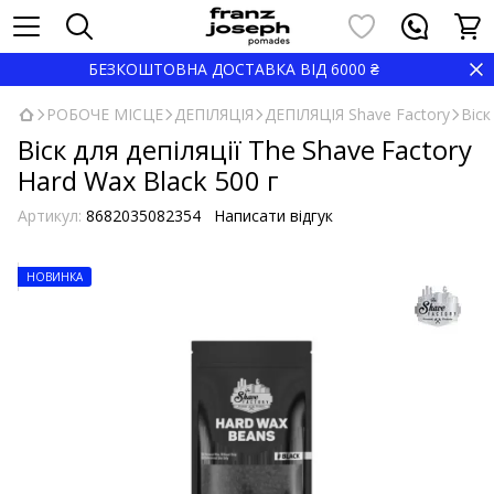
БЕЗКОШТОВНА ДОСТАВКА ВІД 6000 ₴
РОБОЧЕ МІСЦЕ
ДЕПІЛЯЦІЯ
ДЕПІЛЯЦІЯ Shave Factory
Віск
Віск для депіляції The Shave Factory
Hard Wax Black 500 г
Артикул:
8682035082354
Написати відгук
НОВИНКА