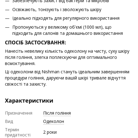
Забезпечують захист від бактерій та мікробів
Освіжають, тонізують і зволожують шкіру
Ідеально підходять для регулярного використання
Пропонуються у великому об'ємі (1000 мл), що
підходить для салонів та домашнього використання
СПОСІБ ЗАСТОСУВАННЯ:
Нанесіть невелику кількість одеколону на чисту, суху шкіру
після гоління, злегка поплескуючи для оптимального
всмоктування.
Ці одеколони від Nishman стануть ідеальним завершенням
процедури гоління, даруючи вашій шкірі тривале відчуття
свіжості та захисту.
Характеристики
Призначення
Після гоління
Вид
Одеколон
Термін
2 роки
придатності