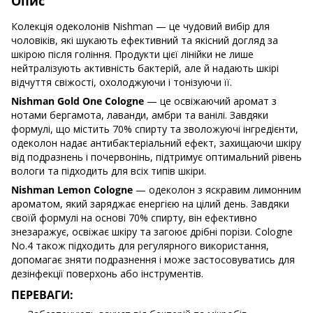
Опис
Колекція одеколонів Nishman — це чудовий вибір для
чоловіків, які шукають ефективний та якісний догляд за
шкірою після гоління. Продукти цієї лінійки не лише
нейтралізують активність бактерій, але й надають шкірі
відчуття свіжості, охолоджуючи і тонізуючи її.
Nishman Gold One Cologne
— це освіжаючий аромат з
нотами бергамота, лаванди, амбри та ванілі. Завдяки
формулі, що містить 70% спирту та зволожуючі інгредієнти,
одеколон надає антибактеріальний ефект, захищаючи шкіру
від подразнень і почервонінь, підтримує оптимальний рівень
вологи та підходить для всіх типів шкіри.
Nishman Lemon Cologne
— одеколон з яскравим лимонним
ароматом, який заряджає енергією на цілий день. Завдяки
своїй формулі на основі 70% спирту, він ефективно
знезаражує, освіжає шкіру та загоює дрібні порізи. Cologne
No.4 також підходить для регулярного використання,
допомагає зняти подразнення і може застосовуватись для
дезінфекції поверхонь або інструментів.
ПЕРЕВАГИ: