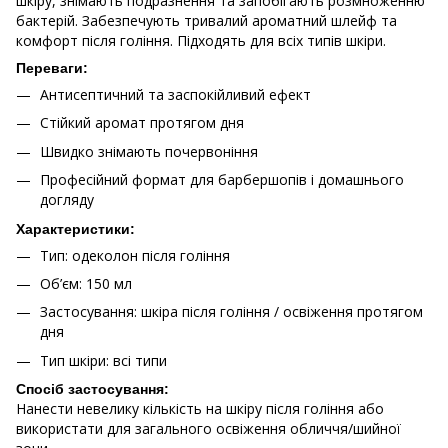
шкіру, знімають подразнення та запобігають розмноженню
бактерій. Забезпечують тривалий ароматний шлейф та
комфорт після гоління. Підходять для всіх типів шкіри.
Переваги:
Антисептичний та заспокійливий ефект
Стійкий аромат протягом дня
Швидко знімають почервоніння
Професійний формат для барбершопів і домашнього
догляду
Характеристики:
Тип: одеколон після гоління
Об’єм: 150 мл
Застосування: шкіра після гоління / освіження протягом
дня
Тип шкіри: всі типи
Спосіб застосування:
Нанести невелику кількість на шкіру після гоління або
використати для загального освіження обличчя/шийної