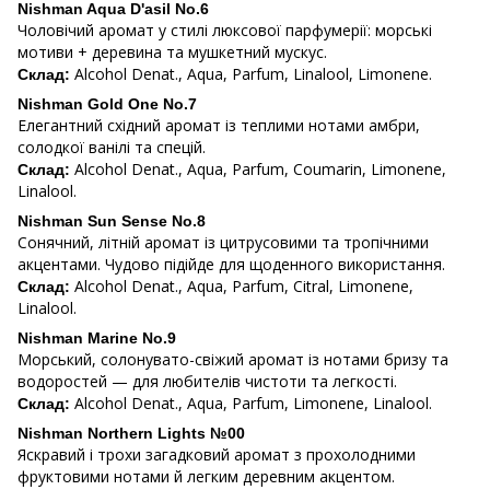
Nishman Aqua D'asil No.6
Чоловічий аромат у стилі люксової парфумерії: морські
мотиви + деревина та мушкетний мускус.
Alcohol Denat., Aqua, Parfum, Linalool, Limonene.
Склад:
Nishman Gold One No.7
Елегантний східний аромат із теплими нотами амбри,
солодкої ванілі та спецій.
Alcohol Denat., Aqua, Parfum, Coumarin, Limonene,
Склад:
Linalool.
Nishman Sun Sense No.8
Сонячний, літній аромат із цитрусовими та тропічними
акцентами. Чудово підійде для щоденного використання.
Alcohol Denat., Aqua, Parfum, Citral, Limonene,
Склад:
Linalool.
Nishman Marine No.9
Морський, солонувато-свіжий аромат із нотами бризу та
водоростей — для любителів чистоти та легкості.
Alcohol Denat., Aqua, Parfum, Limonene, Linalool.
Склад:
Nishman Northern Lights №00
Яскравий і трохи загадковий аромат з прохолодними
фруктовими нотами й легким деревним акцентом.