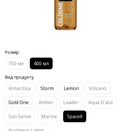
Розмір
150 мл
400 мл
Вид продукту
Antarctica
Storm
Lemon
Volcano
Gold One
Amber
Leader
Aqua D'asil
Sun Sense
Marine
SpaceX
Northern Lights