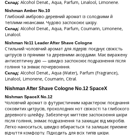
Alcohol Denat., Aqua, Parfum, Linalool, Limonene.
Склад:
Nishman Amber No.10
Глибокий амброво-деревний аромат із солодкими й
теплими нюансами. Чудово заспокоює шкіру.
Alcohol Denat., Aqua, Parfum, Coumarin, Limonene,
Склад:
Linalool.
Nishman №11 Leader After Shave Cologne
Стильний чоловічий аромат для лідерів: поєднує свіжість
цитрусів із пряними та деревними акордами. Має виражену
антисептичну дію — швидко заспокоює подразнення після
гоління та знімає почервоніння.
Alcohol Denat., Aqua (Water), Parfum (Fragrance),
Склад:
Linalool, Limonene, Coumarin, Citral.
Nishman After Shave Cologne No.12 SpaceX
Nishman SpaceX No.12
Чоловічий аромат із футуристичним характером: поєднання
соковитих цитрусів, прохолодних нот свіжості та глибокого
деревного шлейфу. Забезпечує миттєве заспокоєння шкіри
після гоління, знімає подразнення та захищає від мікробів.
Легко наноситься, швидко вбирається та залишає приємне
відчуття комфорту. Підходить для всіх типів шкіри.