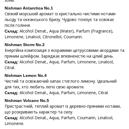
зони.
Nishman Antarctica No.1
Свіжий морський аромат із кристально-чистими нотами
льоду та океанського бризу. Чудово тонізує та освіжає
після гоління.
Alcohol Denat., Aqua (Water), Parfum (Fragrance),
Склад:
Limonene, Linalool, Citronellol, Coumarin.
Nishman Storm No.2
Енергійна композиція з яскравими цитрусовими акордами та
пряним шлейфом. Заряджає впевненістю на цілий день.
Alcohol Denat., Aqua, Parfum, Limonene, Linalool,
Склад:
Citral.
Nishman Lemon No.4
Чистий та освіжаючий запах стиглого лимону. Ідеальний
для тих, хто любить легкі свіжі аромати.
Alcohol Denat., Aqua, Parfum, Limonene, Citral.
Склад:
Nishman Volcano No.5
Пристрастний, теплий аромат із деревно-пряними нотами,
що розкривають характер та силу.
Alcohol Denat., Aqua, Parfum, Coumarin, Linalool,
Склад:
Limonene.