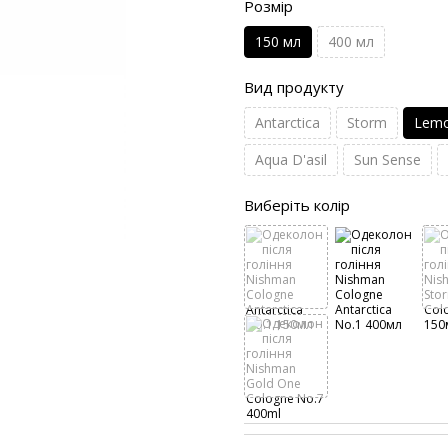
Розмір
150 мл
400 мл
Вид продукту
Antarctica
Storm
Lem
Aqua D'asil
Sun Sense
Виберіть колір