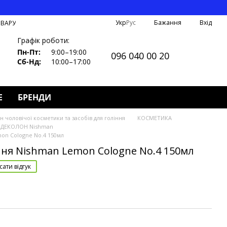
Укр
Рус
Бажання
Вхід
ОВАРУ
Графік роботи:
Пн-Пт:
9:00–19:00
096 040 00 20
Сб-Нд:
10:00–17:00
Е
БРЕНДИ
 чоловічої косметики та засобів для гоління
КОСМЕТИКА
ДЕКОЛОН Nishman
on Cologne No.4 150мл
ння Nishman Lemon Cologne No.4 150мл
ати відгук