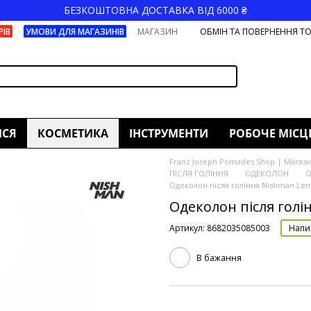
БЕЗКОШТОВНА ДОСТАВКА ВІД 6000 ₴
РІВ
УМОВИ ДЛЯ МАГАЗИНІВ
МАГАЗИН
ОБМІН ТА ПОВЕРНЕННЯ Т
ИСЯ
КОСМЕТИКА
ІНСТРУМЕНТИ
РОБОЧЕ МІСЦ
Franz Joseph Pomades Shop | Магазин
ПІСЛЯ ГОЛІННЯ
ОДЕКОЛОН
О
Одеколон після гоління Nishman Lem
Одеколон після голі
Артикул: 8682035085003
Напис
В бажання