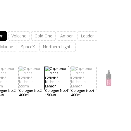
on
Volcano
Gold One
Amber
Leader
Marine
SpaceX
Northern Lights