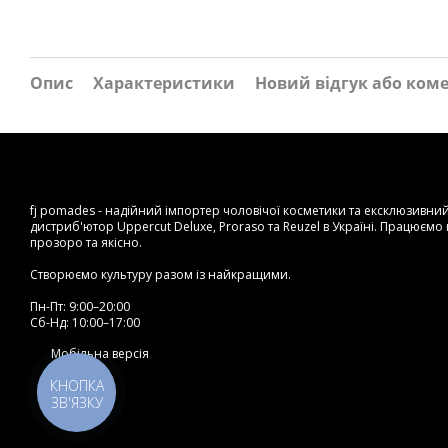
Опис
Характеристики
Новий відгук або ком
fj pomades - надійний імпортер чоловічої косметики та ексклюзивни
дистриб'ютор Uppercut Deluxe, Proraso та Reuzel в Україні. Працюємо
прозоро та якісно.
Створюємо культуру разом із найкращими.
Пн-Пт: 9:00–20:00
Сб-Нд: 10:00–17:00
Мобільна версія
КНОПКА
ЗВ'ЯЗКУ