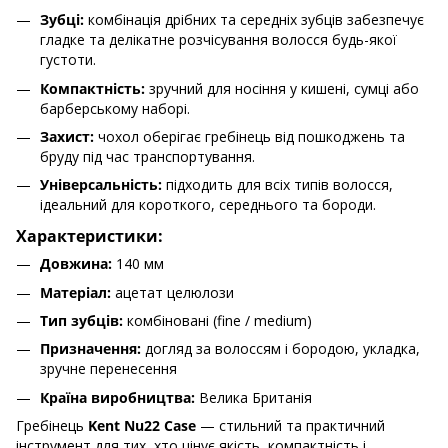
Зубці:
комбінація дрібних та середніх зубців забезпечує
гладке та делікатне розчісування волосся будь-якої
густоти.
Компактність:
зручний для носіння у кишені, сумці або
барберському наборі.
Захист:
чохол оберігає гребінець від пошкоджень та
бруду під час транспортування.
Універсальність:
підходить для всіх типів волосся,
ідеальний для короткого, середнього та бороди.
Характеристики:
Довжина:
140 мм
Матеріал:
ацетат целюлози
Тип зубців:
комбіновані (fine / medium)
Призначення:
догляд за волоссям і бородою, укладка,
зручне перенесення
Країна виробництва:
Велика Британія
Гребінець
Kent Nu22 Case
— стильний та практичний
інструмент для тих, хто цінує якість, компактність і