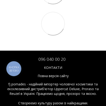
096 040 00 20
КОНТАКТИ
КНОПКА
ЗВ'ЯЗКУ
Повна версія сайту
fj pomades - надійний імпортер чоловічої косметики та
ексклюзивний дистриб'ютор Uppercut Deluxe, Proraso та
Reuzel в Україні. Працюємо щодня, прозоро та якісно.
Створюємо культуру разом із найкращими.