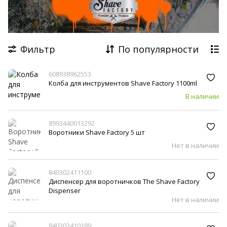
Hawkins & Brimble
American Crew
Dapper Dan
Floid
Derby
Comair
WAHL
Фильтр
По популярности
The BlueBeards Revenge
Barba Italiana
608938962553
Колба для инструментов Shave Factory 1100ml
В наличии
8993440013292
Воротники Shave Factory 5 шт
Нет в наличии
840302411100
Диспенсер для воротничков The Shave Factory
Dispenser
Нет в наличии
840302410189