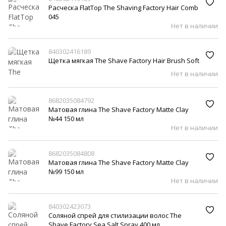
Расческа FlatTop The Shaving Factory Hair Comb
045
Нет в наличии
840302416189
Щетка мягкая The Shave Factory Hair Brush Soft
Нет в наличии
8682035084792
Матовая глина The Shave Factory Matte Clay
№44 150 мл
Нет в наличии
8682035084808
Матовая глина The Shave Factory Matte Clay
№99 150 мл
Нет в наличии
840302423073
Соляной спрей для стилизации волос The
Shave Factory Sea Salt Spray 400 мл