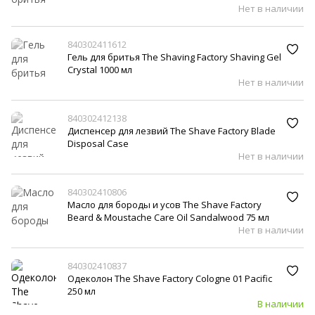
Нет в наличии
840302411612
Гель для бритья The Shaving Factory Shaving Gel
Crystal 1000 мл
Нет в наличии
840302412138
Диспенсер для лезвий The Shave Factory Blade
Disposal Case
Нет в наличии
840302410806
Масло для бороды и усов The Shave Factory
Beard & Moustache Care Oil Sandalwood 75 мл
Нет в наличии
840302410837
Одеколон The Shave Factory Cologne 01 Pacific
250 мл
В наличии