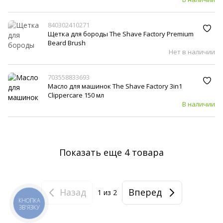
840302410271
Щетка для бороды The Shave Factory Premium
Beard Brush
Нет в наличии
703558833693
Масло для машинок The Shave Factory 3in1
Clippercare 150 мл
В наличии
Показать еще 4 товара
Назад
Вперед
1
из 2
КНОПКА
ЗВ'ЯЗКУ