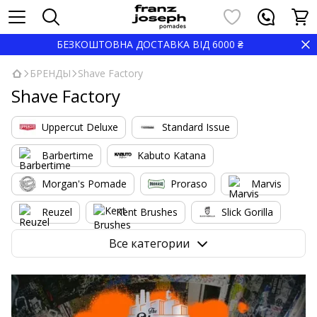
БЕЗКОШТОВНА ДОСТАВКА ВІД 6000 ₴
БРЕНДЫ
Shave Factory
Shave Factory
Uppercut Deluxe
Standard Issue
Barbertime
Kabuto Katana
Morgan's Pomade
Proraso
Marvis
Reuzel
Kent Brushes
Slick Gorilla
Nishman
Marmara
Shave Factory
Все категории
BARBERITO
Pacinos
Gamma Piu
Barbicide
High Top Capes
YOPE