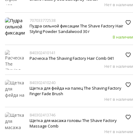
Нет в наличии
707033772538
Пудра сильной фиксации The Shave Factory Hair
Styling Powder Sandalwood 30 г
В наличии
840302410141
Расческа The Shaving Factory Hair Comb 041
Нет в наличии
840302410240
Щетка для фейда на палец The Shaving Factory
Finger Fade Brush
Нет в наличии
840302413746
Щетка для масажа головы The Shave Factory
Massage Comb
Нет в наличии