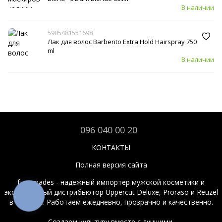
В наличии
5905481551698
Лак для волос Barberito Extra Hold Hairspray 750
ml
В наличии
096 040 00 20
КОНТАКТЫ
Полная версия сайта
fj pomades - надежный импортер мужской косметики и
эксклюзивный дистрибьютор Uppercut Deluxe, Proraso и Reuzel
КНОПКА
ЗВ'ЯЗКУ
в Украине. Работаем ежедневно, прозрачно и качественно.
Создаем культуру вместе с лучшими.