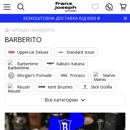
БЕЗКОШТОВНА ДОСТАВКА ВІД 6000 ₴
БРЕНДЫ
BARBERITO
BARBERITO
Uppercut Deluxe
Standard Issue
Barbertime
Kabuto Katana
Morgan's Pomade
Proraso
Marvis
Reuzel
Kent Brushes
Slick Gorilla
Nishman
Marmara
Shave Factory
Все категории
BARBERITO
Pacinos
Gamma Piu
Barbicide
High Top Capes
YOPE