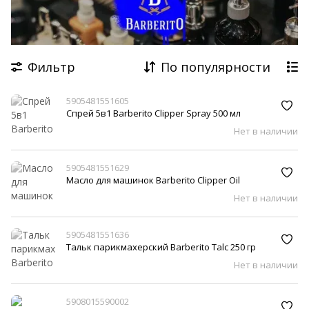
Hawkins & Brimble
American Crew
Dapper Dan
Floid
Derby
Comair
WAHL
Фильтр
По популярности
The BlueBeards Revenge
Barba Italiana
5905481551605
Спрей 5в1 Barberito Clipper Spray 500 мл
Нет в наличии
5905481551629
Масло для машинок Barberito Clipper Oil
Нет в наличии
5905481551636
Тальк парикмахерский Barberito Talc 250 гр
Нет в наличии
5908015590002