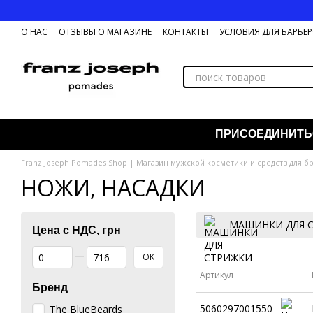
Перейти к основному контенту
О НАС
ОТЗЫВЫ О МАГАЗИНЕ
КОНТАКТЫ
УСЛОВИЯ ДЛЯ БАРБЕ
ОБМЕН И ВОЗВРАТ ТОВАРА
ПРИСОЕДИНИТЬ
Franz Joseph Pomades Shop | Магазин мужской косметики и средств для б
НОЖИ, НАСАДКИ
МАШИНКИ ДЛЯ 
Цена с НДС, грн
От Цена с НДС, грн
До Цена с НДС, грн
OK
Артикул
Бренд
5060297001550
The BlueBeards