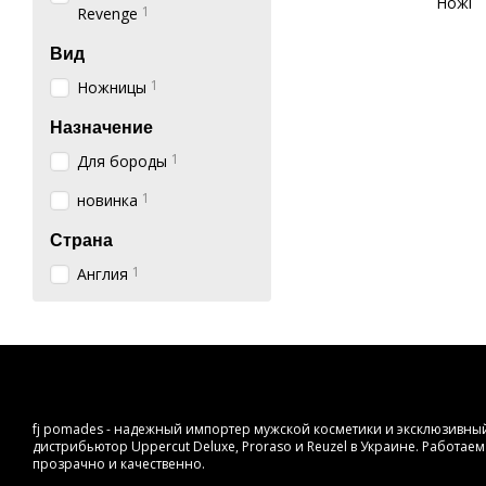
1
Revenge
Вид
1
Ножницы
Назначение
1
Для бороды
1
новинка
Страна
1
Англия
fj pomades - надежный импортер мужской косметики и эксклюзивны
дистрибьютор Uppercut Deluxe, Proraso и Reuzel в Украине. Работае
прозрачно и качественно.