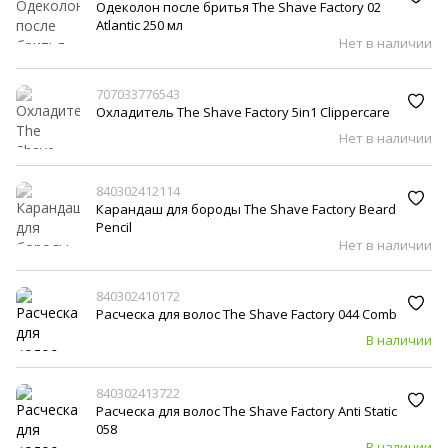
Одеколон после бритья The Shave Factory 02
Atlantic 250 мл
Нет в наличии
707033776543
Охладитель The Shave Factory 5in1 Clippercare
Нет в наличии
840302412114
Карандаш для бороды The Shave Factory Beard
Pencil
Нет в наличии
840302410172
Расческа для волос The Shave Factory 044 Comb
В наличии
840302413722
Расческа для волос The Shave Factory Anti Static
058
В наличии