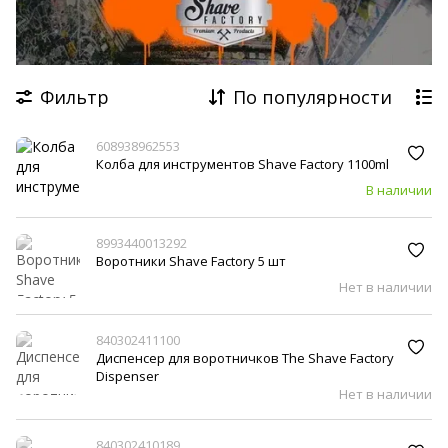
Hawkins & Brimble
American Crew
Dapper Dan
Floid
Derby
Comair
WAHL
Фильтр
По популярности
The BlueBeards Revenge
Barba Italiana
608938962553
Колба для инструментов Shave Factory 1100ml
В наличии
8993440013292
Воротники Shave Factory 5 шт
Нет в наличии
840302411100
Диспенсер для воротничков The Shave Factory
Dispenser
Нет в наличии
840302410189