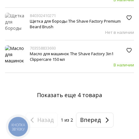
840302410271
Щетка для бороды The Shave Factory Premium
Beard Brush
Нет в наличии
703558833693
Масло для машинок The Shave Factory 3in1
Clippercare 150 мл
В наличии
Показать еще 4 товара
Назад
Вперед
1
из 2
КНОПКА
ЗВ'ЯЗКУ