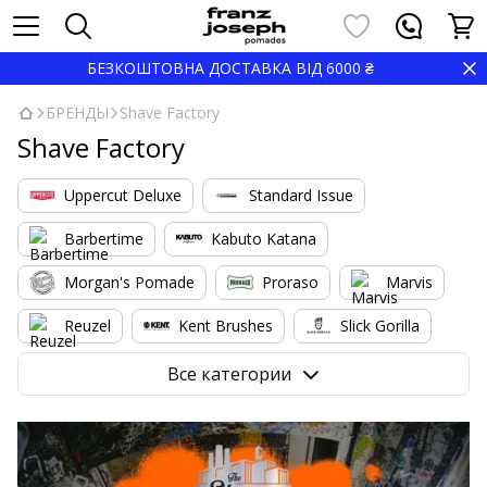
БЕЗКОШТОВНА ДОСТАВКА ВІД 6000 ₴
БРЕНДЫ
Shave Factory
Shave Factory
Uppercut Deluxe
Standard Issue
Barbertime
Kabuto Katana
Morgan's Pomade
Proraso
Marvis
Reuzel
Kent Brushes
Slick Gorilla
Nishman
Marmara
Shave Factory
Все категории
BARBERITO
Pacinos
Gamma Piu
Barbicide
High Top Capes
YOPE