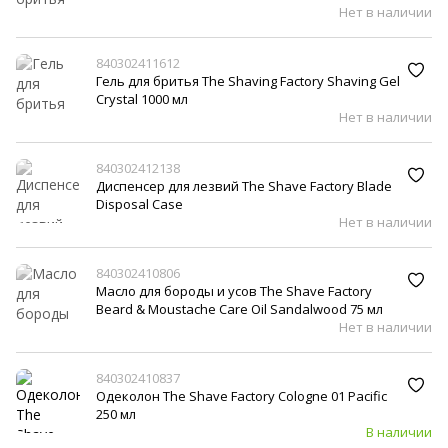
Нет в наличии
840302411612
Гель для бритья The Shaving Factory Shaving Gel
Crystal 1000 мл
Нет в наличии
840302412138
Диспенсер для лезвий The Shave Factory Blade
Disposal Case
Нет в наличии
840302410806
Масло для бороды и усов The Shave Factory
Beard & Moustache Care Oil Sandalwood 75 мл
Нет в наличии
840302410837
Одеколон The Shave Factory Cologne 01 Pacific
250 мл
В наличии