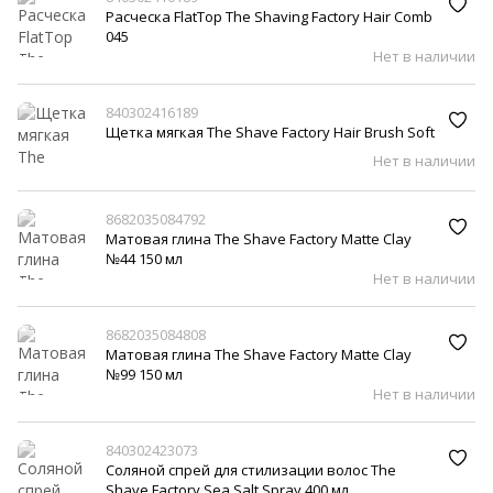
Расческа FlatTop The Shaving Factory Hair Comb
045
Нет в наличии
840302416189
Щетка мягкая The Shave Factory Hair Brush Soft
Нет в наличии
8682035084792
Матовая глина The Shave Factory Matte Clay
№44 150 мл
Нет в наличии
8682035084808
Матовая глина The Shave Factory Matte Clay
№99 150 мл
Нет в наличии
840302423073
Соляной спрей для стилизации волос The
Shave Factory Sea Salt Spray 400 мл