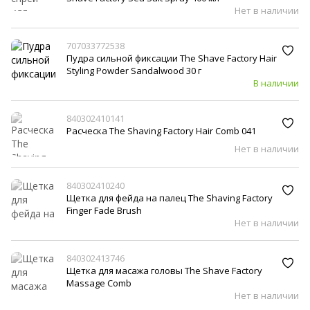
Нет в наличии
707033772538
Пудра сильной фиксации The Shave Factory Hair
Styling Powder Sandalwood 30 г
В наличии
840302410141
Расческа The Shaving Factory Hair Comb 041
Нет в наличии
840302410240
Щетка для фейда на палец The Shaving Factory
Finger Fade Brush
Нет в наличии
840302413746
Щетка для масажа головы The Shave Factory
Massage Comb
Нет в наличии