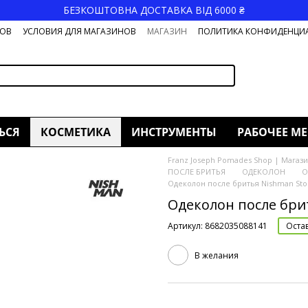
БЕЗКОШТОВНА ДОСТАВКА ВІД 6000 ₴
РОВ
УСЛОВИЯ ДЛЯ МАГАЗИНОВ
МАГАЗИН
ПОЛИТИКА КОНФИДЕНЦИ
ЬСЯ
КОСМЕТИКА
ИНСТРУМЕНТЫ
РАБОЧЕЕ МЕ
Franz Joseph Pomades Shop | Магази
ПОСЛЕ БРИТЬЯ
ОДЕКОЛОН
О
Одеколон после бритья Nishman Sto
Одеколон после бри
Артикул: 8682035088141
Оста
В желания