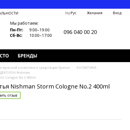
Укр
Рус
Желания
Вход
АЛЬНОСТИ
Мы работаем:
Пн-Пт:
9:00–19:00
096 040 00 20
Сб-Вс:
10:00–17:00
СТО
БРЕНДЫ
н мужской косметики и средств для бритья
КОСМЕТИКА
ДЕКОЛОН Nishman
rm Cologne No.2 400ml
тья Nishman Storm Cologne No.2 400ml
вить отзыв