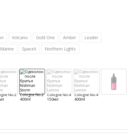
on
Volcano
Gold One
Amber
Leader
Marine
SpaceX
Northern Lights