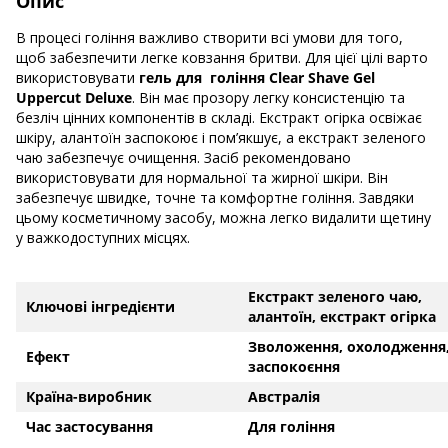
Опис
В процесі гоління важливо створити всі умови для того,
щоб забезпечити легке ковзання бритви. Для цієї цілі варто
використовувати
гель для гоління Clear Shave Gel
Uppercut Deluxe
. Він має прозору легку консистенцію та
безліч цінних компонентів в складі. Екстракт огірка освіжає
шкіру, алантоїн заспокоює i пом’якшує, а екстракт зеленого
чаю забезпечує очищення. Засіб рекомендовано
використовувати для нормальної та жирної шкіри. Він
забезпечує швидке, точне та комфортне гоління. Завдяки
цьому косметичному засобу, можна легко видалити щетину
у важкодоступних місцях.
Екстракт зеленого чаю,
Ключові інгредієнти
алантоїн, екстракт огірка
Зволоження, охолодження
Ефект
заспокоєння
Країна-виробник
Австралія
Час застосування
Для гоління