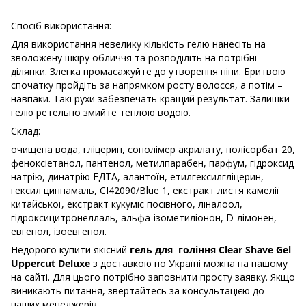
Спосіб використання:
Для використання невелику кількість гелю нанесіть на
зволожену шкіру обличчя та розподіліть на потрібні
ділянки. Злегка промасажуйте до утворення піни. Бритвою
спочатку пройдіть за напрямком росту волосся, а потім –
навпаки. Такі рухи забезпечать кращий результат. Залишки
гелю ретельно змийте теплою водою.
Склад:
очищена вода, гліцерин, сополімер акрилату, полісорбат 20,
феноксіетанол, пантенол, метилпарабен, парфум, гідроксид
натрію, динатрію ЕДТА, алантоїн, етилгексилгліцерин,
гексил циннамаль, CI42090/Blue 1, екстракт листя камелії
китайської, екстракт кукуміс посівного, ліналоол,
гідроксицитронеллаль, альфа-ізометиліонон, D-лімонен,
евгенол, ізоевгенол.
Недорого купити якісний
гель для гоління Clear Shave Gel
Uppercut Deluxe
з доставкою по Україні можна на нашому
на сайті. Для цього потрібно заповнити просту заявку. Якщо
виникають питання, звертайтесь за консультацією до
наших менеджерів.